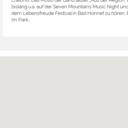
Erlebnis. Das Motto der Band lautet „Aus der Region
bislang u.a. auf der Seven Mountains Music Night un
dem Lebensfreude Festival in Bad Honnef zu hören. 
im Park….